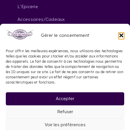
L’Epicerie
Accessoires/Cadeaux
Gérer le consentement
Nous contacter
Pour offrir les meilleures expériences, nous utilisons des technologies
telles que les cookies pour stocker et/ou accéder aux informations
des appareils. Le fait de consentir à ces technologies nous permettra
contact@dockdesepices.com
mail_outline
de traiter des données telles que le comportement de navigation ou
les ID uniques sur ce site. Le fait de ne pas consentir ou de retirer son
05 56 44 41 57
consentement peut avoir un effet négatif sur certaines
phone
caractéristiques et fonctions.
20 Rue Saint-James
location_on
Accepter
33000 Bordeaux
Refuser
©
2026 Dock des épices |
Mentions légales
|
Voir les préférences
Site web réalisé par Le Site Français