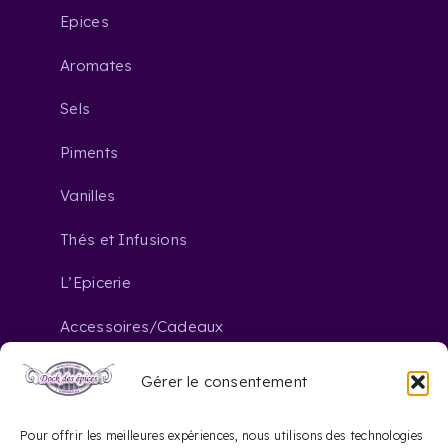
Epices
Aromates
Sels
Piments
Vanilles
Thés et Infusions
L’Epicerie
Accessoires/Cadeaux
Gérer le consentement
Nous contacter
Pour offrir les meilleures expériences, nous utilisons des technologies