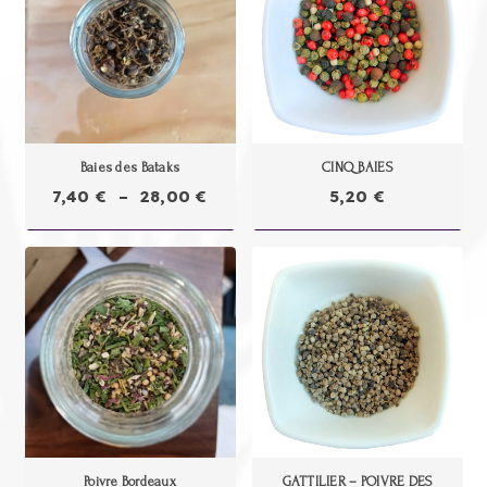
Baies des Bataks
CINQ BAIES
Plage
7,40
€
–
28,00
€
5,20
€
de
prix :
7,40 €
à
28,00 €
Poivre Bordeaux
GATTILIER – POIVRE DES