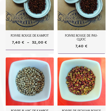
à
32,00 €
POIVRE ROUGE DE KAMPOT
POIVRE ROUGE DE PHU-
QUOC
Plage
7,40
€
–
32,00
€
7,40
€
de
prix :
7,40 €
à
32,00 €