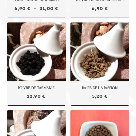
POIVRE BLANC DE KAMPOT
POIVRE DE SICHUAN ROUGE
Plage
6,90
€
–
31,00
€
6,90
€
de
prix :
6,90 €
à
31,00 €
POIVRE DE TASMANIE
BAIES DE LA PASSION
12,90
€
5,20
€