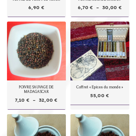
Plage
6,90
€
6,70
€
–
30,00
€
de
prix :
6,70 
à
30,00
POIVRE SAUVAGE DE
Coffret « Epices du monde »
MADAGASCAR
55,00
€
Plage
7,10
€
–
32,00
€
de
prix :
7,10 €