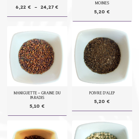
MOINES
Plage
6,22
€
–
24,27
€
5,20
€
de
prix :
6,22 €
à
24,27 €
MANIGUETTE – GRAINE DU
POIVRE D’ALEP
PARADIS
5,20
€
5,10
€