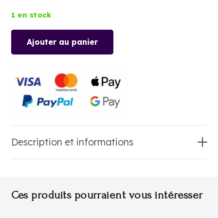
1 en stock
Ajouter au panier
quantité
de
SIROP
D'ERABLE
Description et informations
Ces produits pourraient vous intéresser