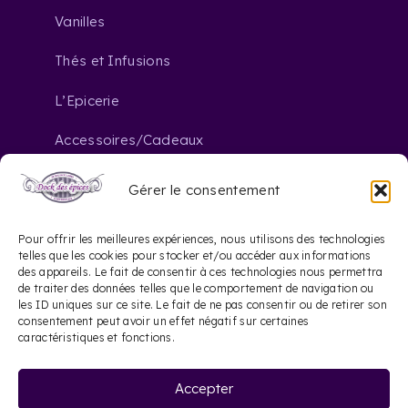
Vanilles
Thés et Infusions
L’Epicerie
Accessoires/Cadeaux
Gérer le consentement
Nous contacter
Pour offrir les meilleures expériences, nous utilisons des technologies
telles que les cookies pour stocker et/ou accéder aux informations
des appareils. Le fait de consentir à ces technologies nous permettra
contact@dockdesepices.com
mail_outline
de traiter des données telles que le comportement de navigation ou
les ID uniques sur ce site. Le fait de ne pas consentir ou de retirer son
05 56 44 41 57
consentement peut avoir un effet négatif sur certaines
phone
caractéristiques et fonctions.
20 Rue Saint-James
location_on
Accepter
33000 Bordeaux