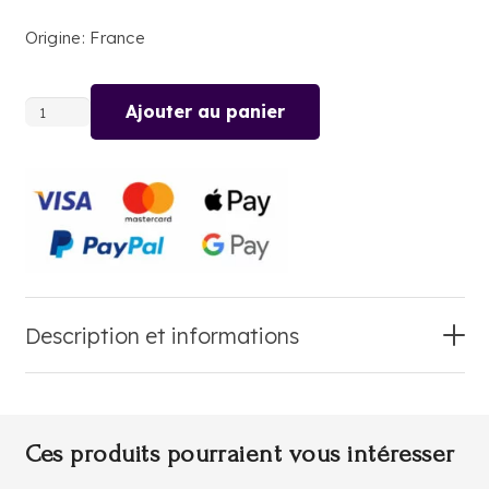
Origine: France
Ajouter au panier
quantité
de
PIMENT
VEGETARIEN
Description et informations
Ces produits pourraient vous intéresser