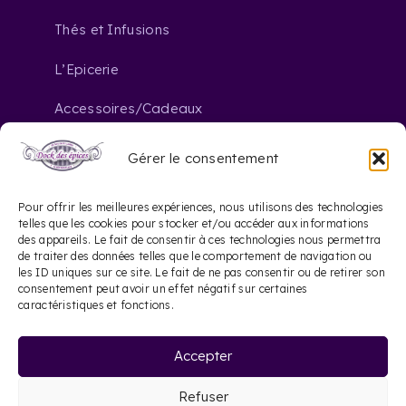
Thés et Infusions
L’Epicerie
Accessoires/Cadeaux
Gérer le consentement
Nous contacter
Pour offrir les meilleures expériences, nous utilisons des technologies
telles que les cookies pour stocker et/ou accéder aux informations
des appareils. Le fait de consentir à ces technologies nous permettra
contact@dockdesepices.com
mail_outline
de traiter des données telles que le comportement de navigation ou
les ID uniques sur ce site. Le fait de ne pas consentir ou de retirer son
05 56 44 41 57
consentement peut avoir un effet négatif sur certaines
phone
caractéristiques et fonctions.
20 Rue Saint-James
location_on
Accepter
33000 Bordeaux
Refuser