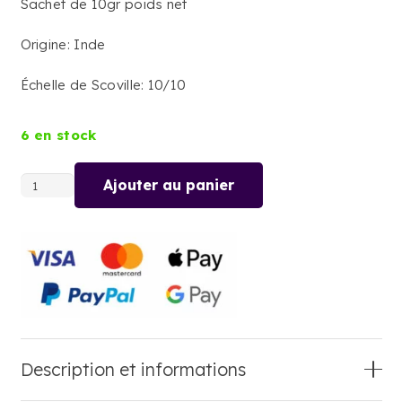
Sachet de 10gr poids net
Origine: Inde
Échelle de Scoville: 10/10
6 en stock
Ajouter au panier
quantité
de
BHUT
JOLOKIA
Description et informations