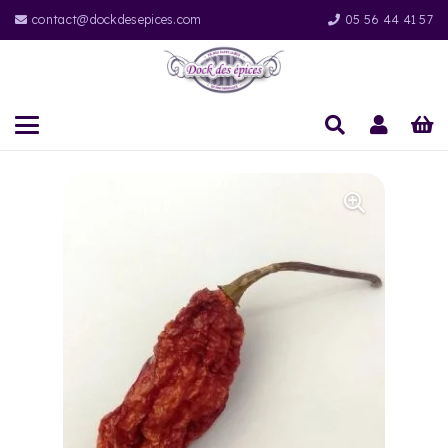
contact@dockdesepices.com
05 56 44 41 57