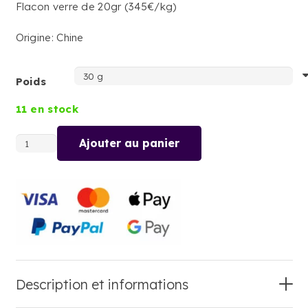
Flacon verre de 20gr (345€/kg)
Origine: Chine
Poids
11 en stock
Ajouter au panier
quantité
de
POIVRE
DE
SICHUAN
VERT
Description et informations