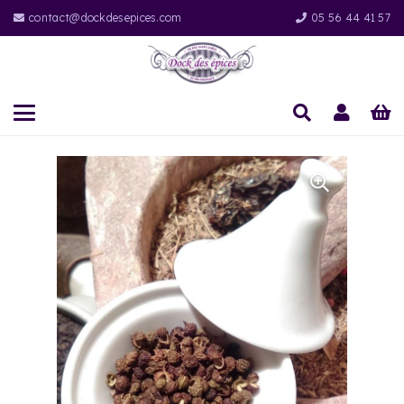
contact@dockdesepices.com
05 56 44 41 57