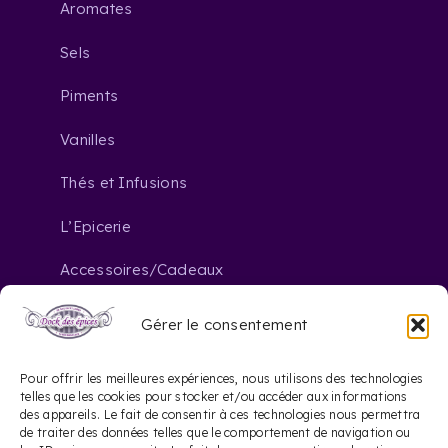
Aromates
Sels
Piments
Vanilles
Thés et Infusions
L’Epicerie
Accessoires/Cadeaux
Gérer le consentement
Nous contacter
Pour offrir les meilleures expériences, nous utilisons des technologies
telles que les cookies pour stocker et/ou accéder aux informations
des appareils. Le fait de consentir à ces technologies nous permettra
contact@dockdesepices.com
mail_outline
de traiter des données telles que le comportement de navigation ou