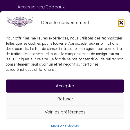
Accessoires/Cadeaux
Gérer le consentement
Nous contacter
Pour offrir les meilleures expériences, nous utilisons des technologies
telles que les cookies pour stocker et/ou accéder aux informations
des appareils. Le fait de consentir à ces technologies nous permettra
contact@dockdesepices.com
mail_outline
de traiter des données telles que le comportement de navigation ou
les ID uniques sur ce site. Le fait de ne pas consentir ou de retirer son
05 56 44 41 57
consentement peut avoir un effet négatif sur certaines
phone
caractéristiques et fonctions.
20 Rue Saint-James
location_on
Accepter
33000 Bordeaux
Refuser
©
2026 Dock des épices |
Mentions légales
|
Voir les préférences
Site web réalisé par Le Site Français
Mentions légales