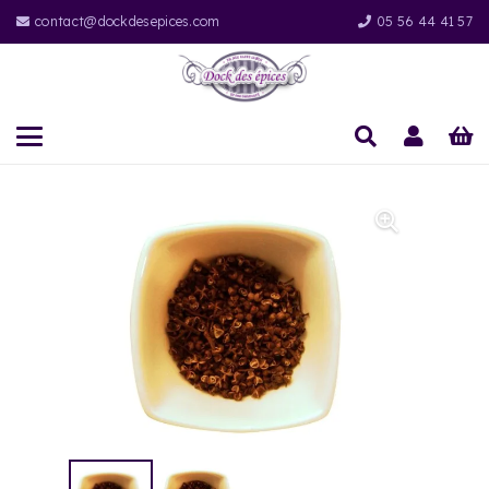
contact@dockdesepices.com
05 56 44 41 57