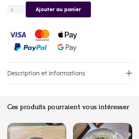
Ajouter au panier
quantité
de
POIVRE
DES
CÎMES
Description et informations
Ces produits pourraient vous intéresser