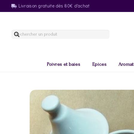
Livraison gratuite dès 80€ d’achat
Poivres et baies
Epices
Aromat