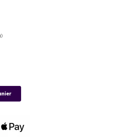
g)
anier