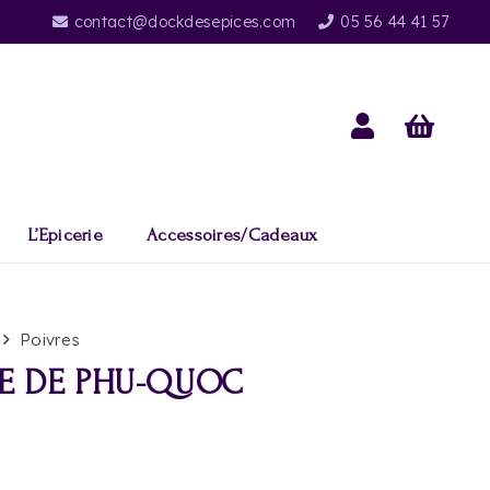
contact@dockdesepices.com
05 56 44 41 57
L’Epicerie
Accessoires/Cadeaux
Poivres
E DE PHU-QUOC