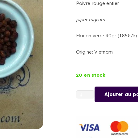
Poivre rouge entier
piper nigrum
Flacon verre 40gr (185€/k
Origine: Vietnam
20 en stock
Ajouter au p
quantité
de
POIVRE
ROUGE
DE