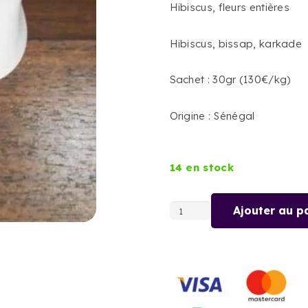
Hibiscus, fleurs entières
Hibiscus, bissap, karkade
Sachet : 30gr (130€/kg)
Origine : Sénégal
14 en stock
Ajouter au p
quantité
de
HIBISCUS
-
BISSAP