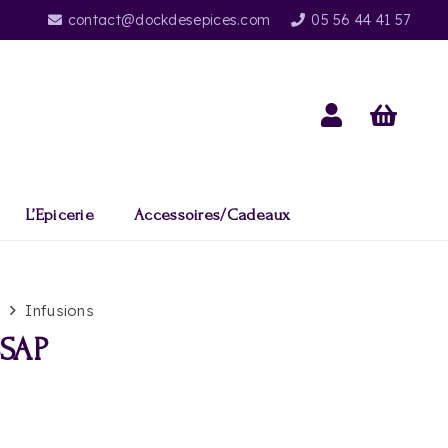
contact@dockdesepices.com
05 56 44 41 57
L’Epicerie
Accessoires/Cadeaux
s
Infusions
SSAP