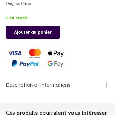
Origine: Chine
1 en stock
Ajouter au panier
quantité
de
PUERH
NOIR
TUOCHA
Description et informations
Ces produits pourraient vous intéresser