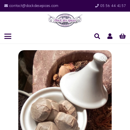
contact@dockdesepices.com
05 56 44 41 57