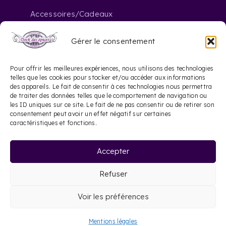
Accessoires/Cadeaux
Gérer le consentement
Nous contacter
Pour offrir les meilleures expériences, nous utilisons des technologies
telles que les cookies pour stocker et/ou accéder aux informations
des appareils. Le fait de consentir à ces technologies nous permettra
contact@dockdesepices.com
mail_outline
de traiter des données telles que le comportement de navigation ou
les ID uniques sur ce site. Le fait de ne pas consentir ou de retirer son
05 56 44 41 57
consentement peut avoir un effet négatif sur certaines
phone
caractéristiques et fonctions.
20 Rue Saint-James
location_on
Accepter
33000 Bordeaux
Refuser
©
2026 Dock des épices |
Mentions légales
|
Voir les préférences
Site web réalisé par Le Site Français
Mentions légales