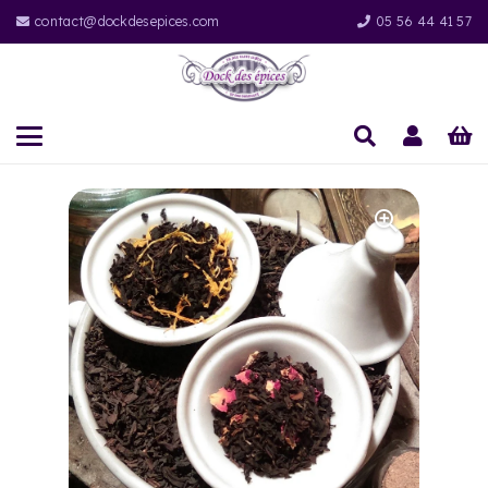
contact@dockdesepices.com
05 56 44 41 57