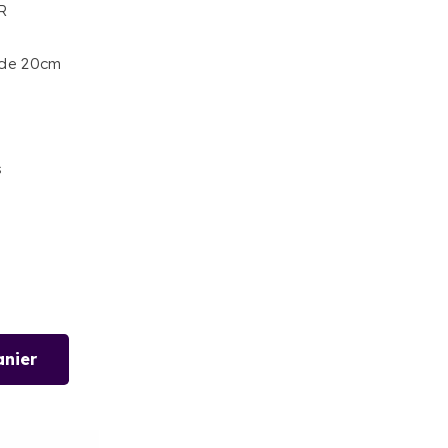
R
 de 20cm
s
anier