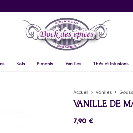
es
Sels
Piments
Vanilles
Thés et Infusions
Accueil
Vanilles
Gouss
VANILLE DE 
7,90
€