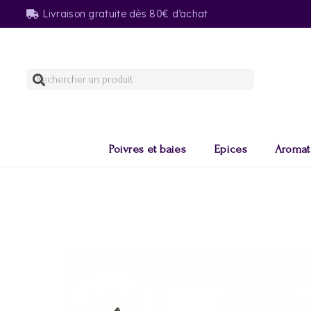
Livraison gratuite dès 80€ d’achat
Poivres et baies
Epices
Aromat