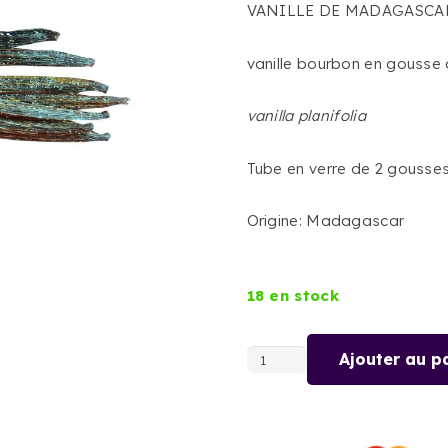
VANILLE DE MADAGASCA
vanille bourbon en gousse
vanilla planifolia
Tube en verre de 2 gousse
Origine: Madagascar
18 en stock
Ajouter au p
quantité
de
VANILLE