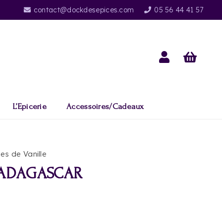
contact@dockdesepices.com
05 56 44 41 57
L’Epicerie
Accessoires/Cadeaux
es de Vanille
MADAGASCAR