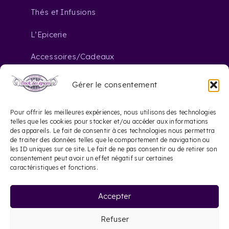
Thés et Infusions
L’Epicerie
Accessoires/Cadeaux
Gérer le consentement
Nous contacter
Pour offrir les meilleures expériences, nous utilisons des technologies
telles que les cookies pour stocker et/ou accéder aux informations
des appareils. Le fait de consentir à ces technologies nous permettra
contact@dockdesepices.com
mail_outline
de traiter des données telles que le comportement de navigation ou
les ID uniques sur ce site. Le fait de ne pas consentir ou de retirer son
05 56 44 41 57
consentement peut avoir un effet négatif sur certaines
phone
caractéristiques et fonctions.
20 Rue Saint-James
location_on
Accepter
33000 Bordeaux
Refuser