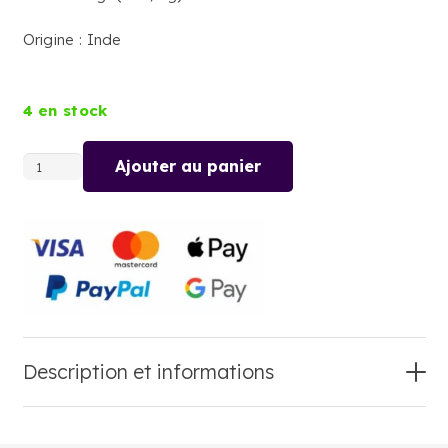
Origine : Inde
4 en stock
Ajouter au panier
quantité
de
CITRONNELLE
FEUILLES
Description et informations