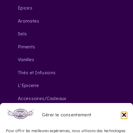
Epices
Aromates
Sels
Piments
Vanilles
Thés et Infusions
L’Epicerie
Accessoires/Cadeaux
Gérer le consentement
Nous contacter
Pour offrir les meilleures expériences, nous utilisons des technologies