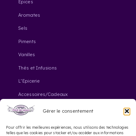
Epices
Aromates
Sels
Piments
Vanilles
Thés et Infusions
L’Epicerie
Accessoires/Cadeaux
Gérer le consentement
Nous contacter
Pour offrir les meilleures expériences, nous utilisons des technologies
telles que les cookies pour stocker et/ou accéder aux informations