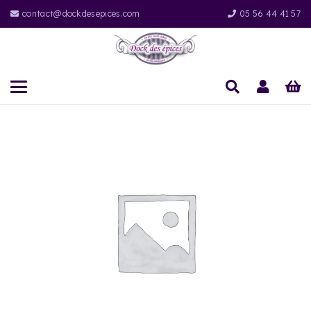
contact@dockdesepices.com
05 56 44 41 57