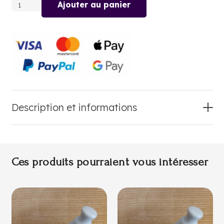
Ajouter au panier
quantité
de
HERBES
DU
MAQUIS
Description et informations
Ces produits pourraient vous intéresser