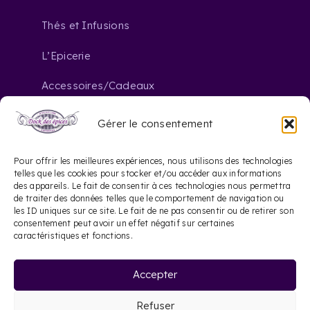
Thés et Infusions
L’Epicerie
Accessoires/Cadeaux
Gérer le consentement
Nous contacter
Pour offrir les meilleures expériences, nous utilisons des technologies
telles que les cookies pour stocker et/ou accéder aux informations
des appareils. Le fait de consentir à ces technologies nous permettra
contact@dockdesepices.com
mail_outline
de traiter des données telles que le comportement de navigation ou
les ID uniques sur ce site. Le fait de ne pas consentir ou de retirer son
05 56 44 41 57
consentement peut avoir un effet négatif sur certaines
phone
caractéristiques et fonctions.
20 Rue Saint-James
location_on
Accepter
33000 Bordeaux
Refuser