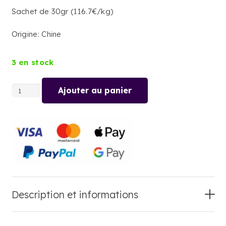
Sachet de 30gr (116.7€/kg)
Origine: Chine
3 en stock
Ajouter au panier
quantité
de
CITRONNELLE
COPEAUX
Description et informations