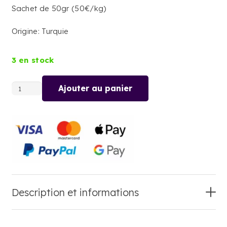
Sachet de 50gr (50€/kg)
Origine: Turquie
3 en stock
Ajouter au panier
quantité
de
CUMIN
EN
GRAINES
Description et informations