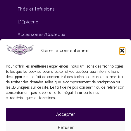
Thés et Infusions
L’Epicerie
Accessoires/Cadeaux
Gérer le consentement
Nous contacter
Pour offrir les meilleures expériences, nous utilisons des technologies
telles que les cookies pour stocker et/ou accéder aux informations
des appareils. Le fait de consentir à ces technologies nous permettra
contact@dockdesepices.com
mail_outline
de traiter des données telles que le comportement de navigation ou
les ID uniques sur ce site. Le fait de ne pas consentir ou de retirer son
05 56 44 41 57
consentement peut avoir un effet négatif sur certaines
phone
caractéristiques et fonctions.
20 Rue Saint-James
location_on
Accepter
33000 Bordeaux
Refuser