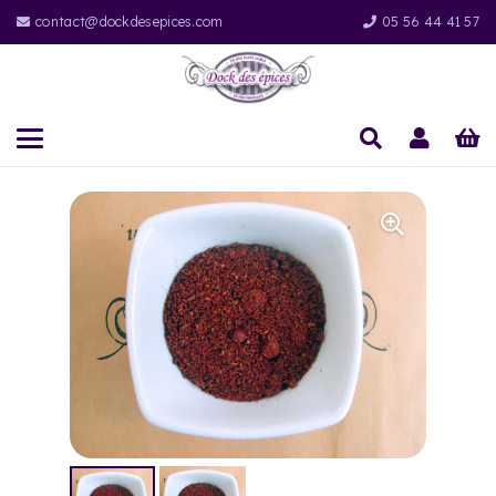
contact@dockdesepices.com
05 56 44 41 57