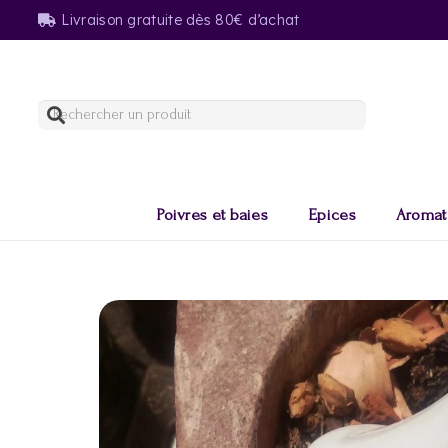
Livraison gratuite dès 80€ d’achat
Poivres et baies
Epices
Aromat