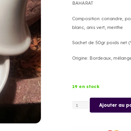
BAHARAT
Composition: coriandre, poi
blanc, anis vert, menthe
Sachet de 50gr poids net 
Origine: Bordeaux, mélang
19 en stock
Ajouter au p
quantité
de
BAHARAT