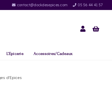
contact@dockdesepices.com
05 56 44 41 57
L’Epicerie
Accessoires/Cadeaux
es d'Epices