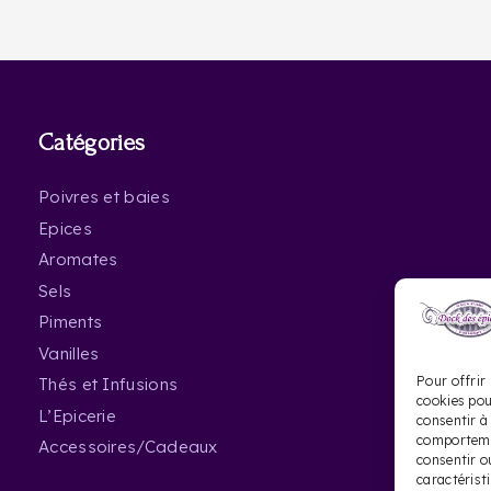
Catégories
Poivres et baies
Epices
Aromates
Sels
Piments
Vanilles
Pour offrir 
Thés et Infusions
cookies pou
L’Epicerie
consentir à
comportemen
Accessoires/Cadeaux
consentir o
caractérist