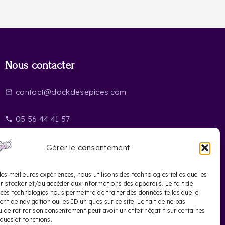
Nous contacter
contact@dockdesepices.com
mail_outline
05 56 44 41 57
phone
20 Rue Saint-James
location_on
Gérer le consentement
33000 Bordeaux
les meilleures expériences, nous utilisons des technologies telles que les
r stocker et/ou accéder aux informations des appareils. Le fait de
 ces technologies nous permettra de traiter des données telles que le
t de navigation ou les ID uniques sur ce site. Le fait de ne pas
u de retirer son consentement peut avoir un effet négatif sur certaines
iques et fonctions.