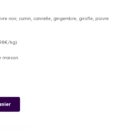
vre noir, cumin, cannelle, gingembre, girofle, poivre
(98€/kg)
e maison.
anier