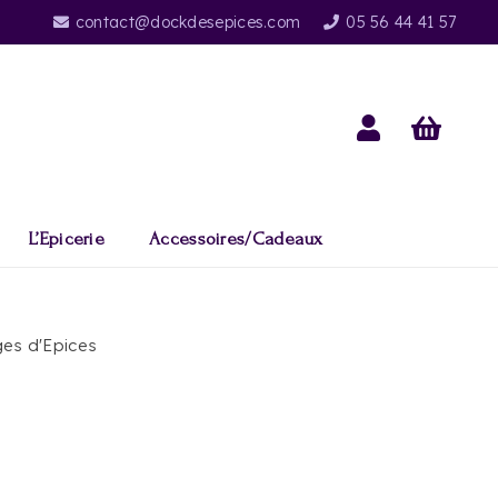
contact@dockdesepices.com
05 56 44 41 57
L’Epicerie
Accessoires/Cadeaux
es d'Epices