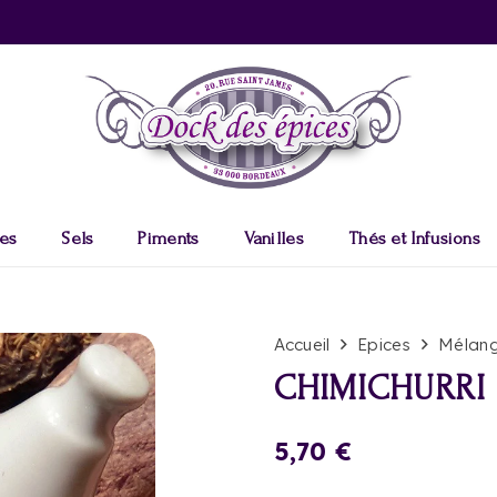
es
Sels
Piments
Vanilles
Thés et Infusions
Accueil
Epices
Mélang
CHIMICHURRI
5,70
€