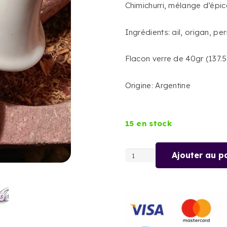
Chimichurri, mélange d’épi
Ingrédients: ail, origan, per
Flacon verre de 40gr (137.
Origine: Argentine
15 en stock
Ajouter au p
quantité
de
CHIMICHURRI