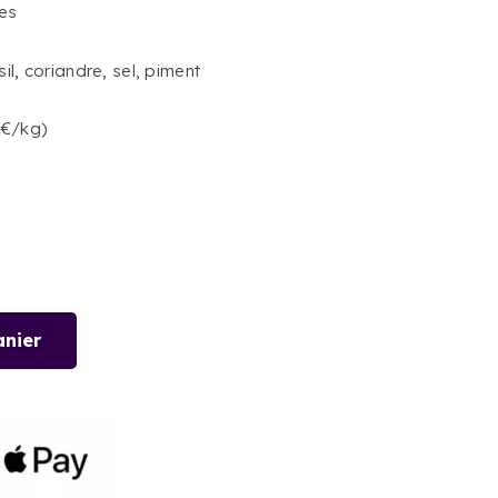
ces
sil, coriandre, sel, piment
5€/kg)
anier