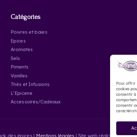
Catégories
Poivres et baies
Epices
Aromates
Sels
Piments
Vanilles
Pour offrir 
Thés et Infusions
cookies pou
L’Epicerie
consentir à
comportemen
Accessoires/Cadeaux
consentir o
caractérist
Ac
ck des épices |
Mentions légales
| Site web réalisé par Le Si