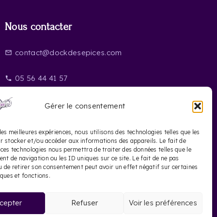
Nous contacter
contact@dockdesepices.com
mail_outline
05 56 44 41 57
phone
20 Rue Saint-James
location_on
Gérer le consentement
33000 Bordeaux
les meilleures expériences, nous utilisons des technologies telles que les
r stocker et/ou accéder aux informations des appareils. Le fait de
 ces technologies nous permettra de traiter des données telles que le
t de navigation ou les ID uniques sur ce site. Le fait de ne pas
u de retirer son consentement peut avoir un effet négatif sur certaines
iques et fonctions.
cepter
Refuser
Voir les préférences
te Français