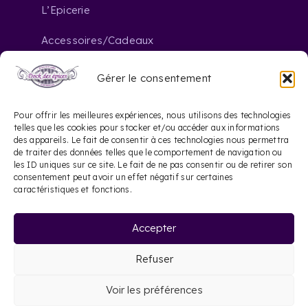
L’Epicerie
Accessoires/Cadeaux
Gérer le consentement
Nous contacter
Pour offrir les meilleures expériences, nous utilisons des technologies
telles que les cookies pour stocker et/ou accéder aux informations
des appareils. Le fait de consentir à ces technologies nous permettra
contact@dockdesepices.com
mail_outline
de traiter des données telles que le comportement de navigation ou
les ID uniques sur ce site. Le fait de ne pas consentir ou de retirer son
05 56 44 41 57
consentement peut avoir un effet négatif sur certaines
phone
caractéristiques et fonctions.
20 Rue Saint-James
location_on
Accepter
33000 Bordeaux
Refuser
©
2026 Dock des épices |
Mentions légales
|
Voir les préférences
Site web réalisé par Le Site Français