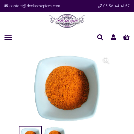
contact@dockdesepices.com
05 56 44 41 57