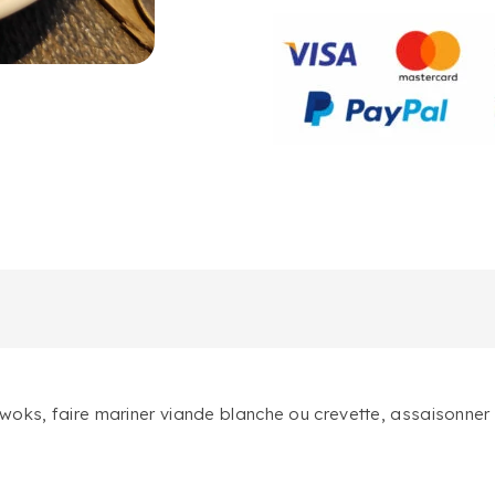
MELANGE
WOK
 woks, faire mariner viande blanche ou crevette, assaisonner