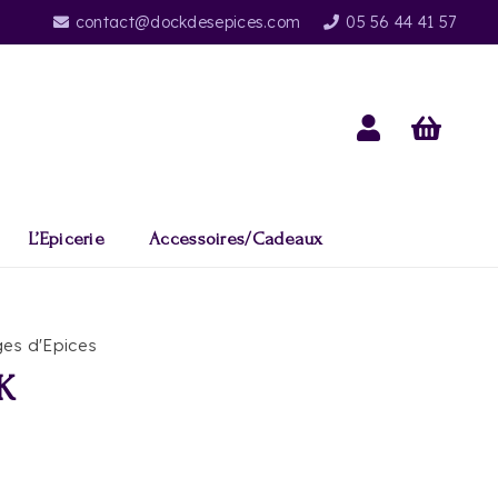
contact@dockdesepices.com
05 56 44 41 57
L’Epicerie
Accessoires/Cadeaux
es d'Epices
K