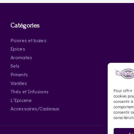
Catégories
Poivres et baies
Epices
Aromates
Sels
Piments
Vanilles
Pour offrir 
Thés et Infusions
cookies pou
L’Epicerie
consentir à
comportemen
Accessoires/Cadeaux
consentir o
caractérist