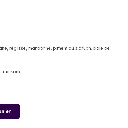
ane, réglisse, mandarine, piment du sichuan, baie de
e
e maison)
anier