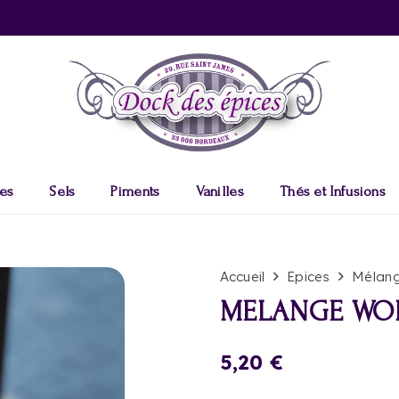
es
Sels
Piments
Vanilles
Thés et Infusions
Accueil
Epices
Mélang
MELANGE WO
5,20
€