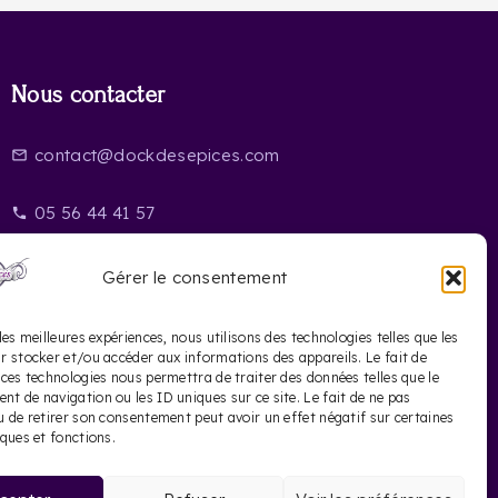
Nous contacter
contact@dockdesepices.com
mail_outline
05 56 44 41 57
phone
20 Rue Saint-James
location_on
Gérer le consentement
33000 Bordeaux
les meilleures expériences, nous utilisons des technologies telles que les
r stocker et/ou accéder aux informations des appareils. Le fait de
 ces technologies nous permettra de traiter des données telles que le
t de navigation ou les ID uniques sur ce site. Le fait de ne pas
u de retirer son consentement peut avoir un effet négatif sur certaines
iques et fonctions.