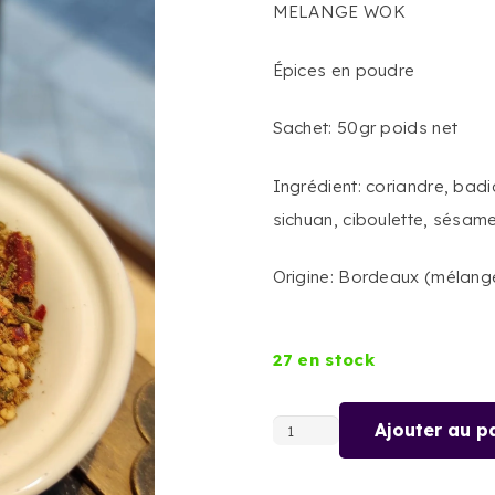
MELANGE WOK
Épices en poudre
Sachet: 50gr poids net
Ingrédient: coriandre, badi
sichuan, ciboulette, sésam
Origine: Bordeaux (mélang
27 en stock
Ajouter au p
quantité
de