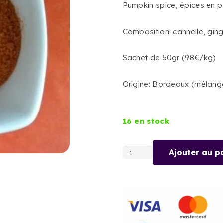
Pumpkin spice, épices en 
Composition: cannelle, gi
Sachet de 50gr (98€/kg)
Origine: Bordeaux (mélang
16 en stock
Ajouter au p
quantité
de
PUMPKIN
SPICE