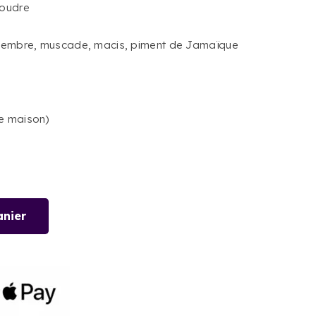
poudre
ngembre, muscade, macis, piment de Jamaïque
e maison)
anier