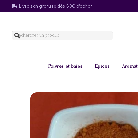
Livraison gratuite dès 80€ d’achat
Poivres et baies
Epices
Aromat