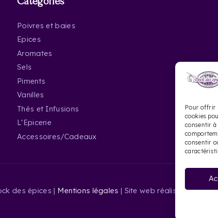
Catégories
Poivres et baies
Epices
Aromates
Sels
Piments
Vanilles
Pour offrir 
Thés et Infusions
cookies pou
L’Epicerie
consentir à
comportemen
Accessoires/Cadeaux
consentir o
caractérist
Ac
ck des épices |
Mentions légales
| Site web réalisé par Le Si