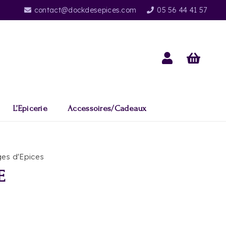
contact@dockdesepices.com
05 56 44 41 57
L’Epicerie
Accessoires/Cadeaux
es d'Epices
E