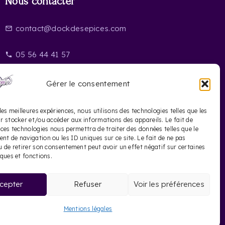
Nous contacter
contact@dockdesepices.com
mail_outline
05 56 44 41 57
phone
20 Rue Saint-James
location_on
Gérer le consentement
33000 Bordeaux
les meilleures expériences, nous utilisons des technologies telles que les
r stocker et/ou accéder aux informations des appareils. Le fait de
 ces technologies nous permettra de traiter des données telles que le
t de navigation ou les ID uniques sur ce site. Le fait de ne pas
u de retirer son consentement peut avoir un effet négatif sur certaines
iques et fonctions.
cepter
Refuser
Voir les préférences
te Français
Mentions légales