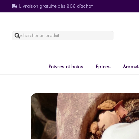
Livraison gratuite dès 80€ d’achat
Poivres et baies
Epices
Aromat