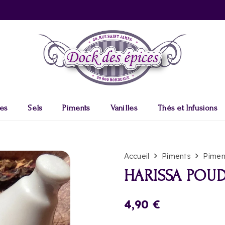
es
Sels
Piments
Vanilles
Thés et Infusions
Accueil
Piments
Pimen
HARISSA POU
4,90
€