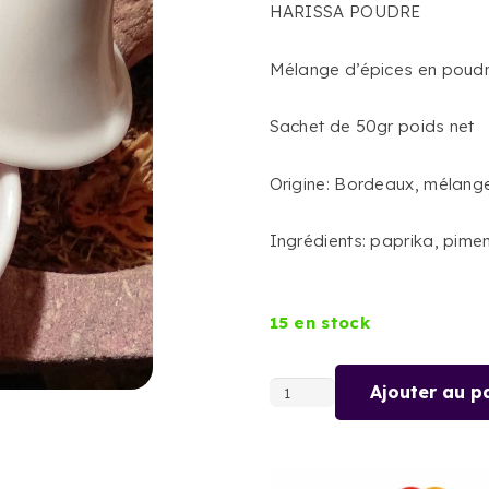
HARISSA POUDRE
Mélange d’épices en poud
Sachet de 50gr poids net
Origine: Bordeaux, mélang
Ingrédients: paprika, piment
15 en stock
Ajouter au p
quantité
de
HARISSA