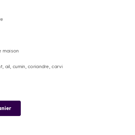
re
e maison
, ail, cumin, coriandre, carvi
anier