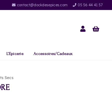
contact@dockdesepices.com
05 56 44 41 57
L’Epicerie
Accessoires/Cadeaux
ts Secs
DRE