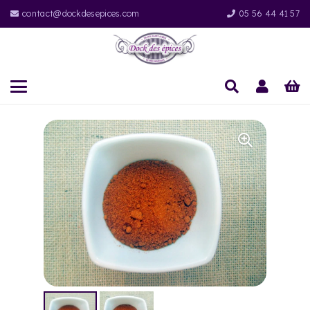
contact@dockdesepices.com
05 56 44 41 57