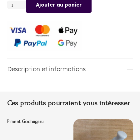
Ajouter au panier
quantité
de
MAPUCHE
-
MERKEN
Description et informations
Ces produits pourraient vous intéresser
Piment Gochugaru