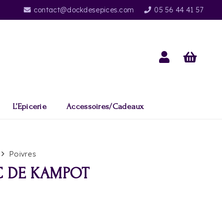
contact@dockdesepices.com
05 56 44 41 57
L’Epicerie
Accessoires/Cadeaux
Poivres
C DE KAMPOT
Plage
de