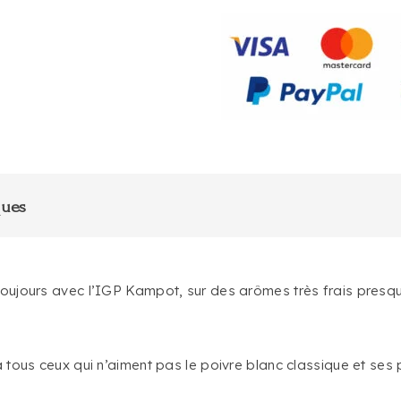
POIVRE
BLANC
DE
KAMPOT
ques
toujours avec l’IGP Kampot, sur des arômes très frais presq
a tous ceux qui n’aiment pas le poivre blanc classique et se