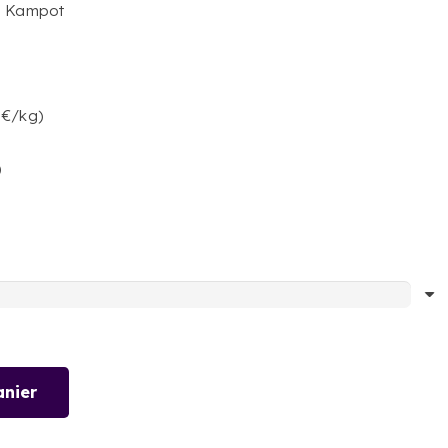
GP Kampot
prix :
6,90 €
à
31,00 €
5€/kg)
)
anier