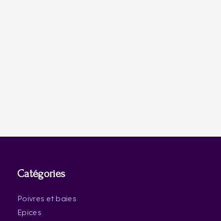
Catégories
Poivres et baies
Epices