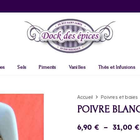
es
Sels
Piments
Vanilles
Thés et Infusions
Accueil
Poivres et baies
POIVRE BLAN
6,90
€
–
31,00
€