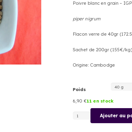
Poivre blanc en grain – I
piper nigrum
Flacon verre de 40gr (172.
Sachet de 200gr (155€/kg
Origine: Cambodge
Poids
6,90
€
11 en stock
Ajouter au p
quantité
de