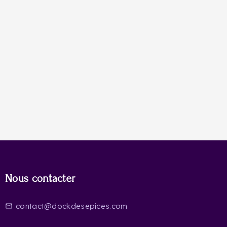
Nous contacter
contact@dockdesepices.com
mail_outline