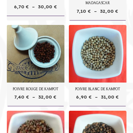
MADAGASCAR
Plage
6,70
€
–
30,00
€
Plage
7,10
€
–
32,00
€
de
de
prix :
prix :
6,70 €
7,10 €
à
à
30,00 €
32,00
POIVRE ROUGE DE KAMPOT
POIVRE BLANC DE KAMPOT
Plage
Plage
7,40
€
–
32,00
€
6,90
€
–
31,00
€
de
de
prix :
prix :
7,40 €
6,90 
à
à