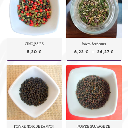
CINQ BAIES
Poivre Bordeaux
Plage
5,20
€
6,22
€
–
24,27
€
de
prix :
6,22 €
à
24,27 
POIVRE NOIR DE KAMPOT
POIVRE SAUVAGE DE