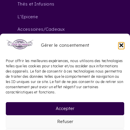
Thés et Infusions
L’Epicerie
Accessoires/Cadeaux
Gérer le consentement
Nous contacter
Pour offrir les meilleures expériences, nous utilisons des technologies
telles que les cookies pour stocker et/ou accéder aux informations
des appareils. Le fait de consentir à ces technologies nous permettra
contact@dockdesepices.com
mail_outline
de traiter des données telles que le comportement de navigation ou
les ID uniques sur ce site. Le fait de ne pas consentir ou de retirer son
05 56 44 41 57
consentement peut avoir un effet négatif sur certaines
phone
caractéristiques et fonctions.
20 Rue Saint-James
location_on
Accepter
33000 Bordeaux
Refuser