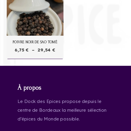
POIVRE NOIR DE SAO TOMÉ
Plage
6,75
€
–
29,54
€
de
prix :
6,75 €
à
À propos
29,54 €
Le Dock des Epices propose depuis le
centre de Bordeaux la meilleure sélection
d’épices du Monde possible.