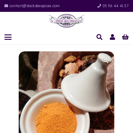
contact@dockdesepices.com
05 56 44 41 57