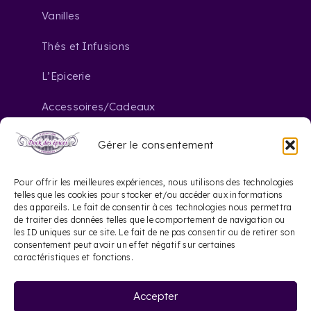
Vanilles
Thés et Infusions
L’Epicerie
Accessoires/Cadeaux
Gérer le consentement
Nous contacter
Pour offrir les meilleures expériences, nous utilisons des technologies
telles que les cookies pour stocker et/ou accéder aux informations
des appareils. Le fait de consentir à ces technologies nous permettra
contact@dockdesepices.com
mail_outline
de traiter des données telles que le comportement de navigation ou
les ID uniques sur ce site. Le fait de ne pas consentir ou de retirer son
05 56 44 41 57
consentement peut avoir un effet négatif sur certaines
phone
caractéristiques et fonctions.
20 Rue Saint-James
location_on
Accepter
33000 Bordeaux