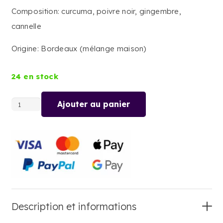
Composition: curcuma, poivre noir, gingembre,
cannelle
Origine: Bordeaux (mélange maison)
24 en stock
Ajouter au panier
quantité
de
GOLDEN
MILK
Description et informations