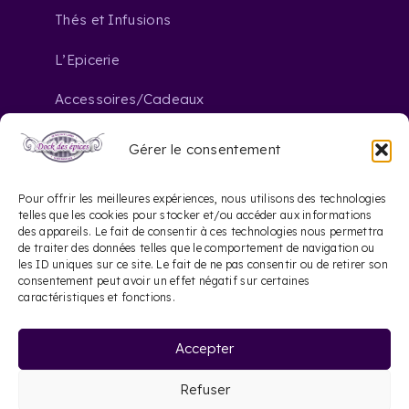
Thés et Infusions
L’Epicerie
Accessoires/Cadeaux
Gérer le consentement
Nous contacter
Pour offrir les meilleures expériences, nous utilisons des technologies
telles que les cookies pour stocker et/ou accéder aux informations
des appareils. Le fait de consentir à ces technologies nous permettra
contact@dockdesepices.com
mail_outline
de traiter des données telles que le comportement de navigation ou
les ID uniques sur ce site. Le fait de ne pas consentir ou de retirer son
05 56 44 41 57
consentement peut avoir un effet négatif sur certaines
phone
caractéristiques et fonctions.
20 Rue Saint-James
location_on
Accepter
33000 Bordeaux
Refuser